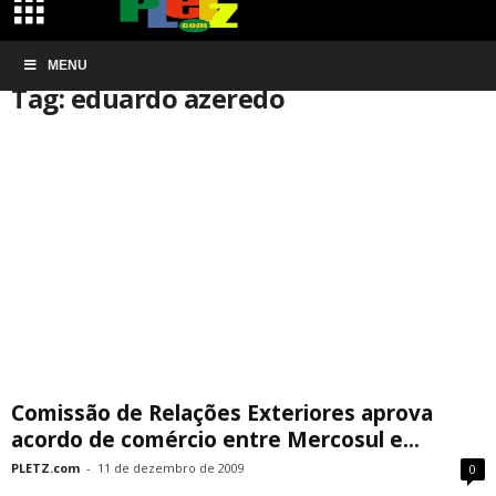
Início
MENU
Tags
Eduardo azeredo
Tag: eduardo azeredo
Comissão de Relações Exteriores aprova
acordo de comércio entre Mercosul e...
PLETZ.com
-
11 de dezembro de 2009
0