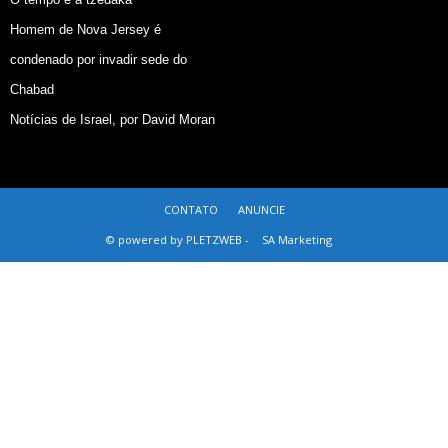
Homem de Nova Jersey é
condenado por invadir sede do
Chabad
Notícias de Israel, por David Moran
CONTATO
ANUNCIE
© powered by PLETZWEB -
SA Marketing