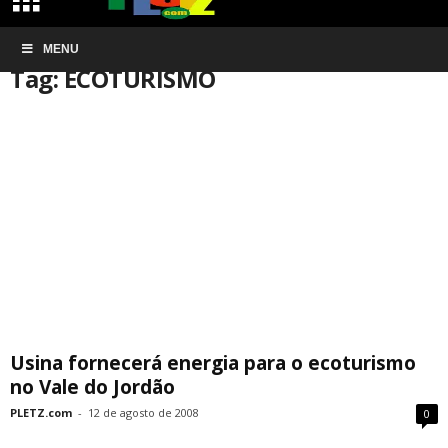
Início
MENU
Tags
ECOTURISMO
Tag: ECOTURISMO
Usina fornecerá energia para o ecoturismo
no Vale do Jordão
PLETZ.com
-
12 de agosto de 2008
0