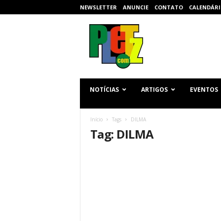
NEWSLETTER
ANUNCIE
CONTATO
CALENDÁRI
p
l
e
t
z
.
c
NOTÍCIAS
ARTIGOS
EVENTOS
o
m
Início
Tags
DILMA
Tag: DILMA