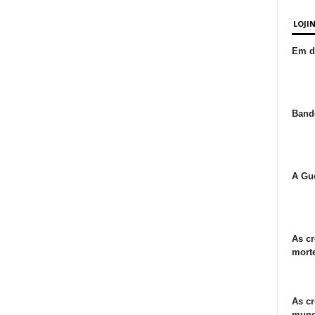
LOJI
Em de
Bande
A Gue
As cr
morte
As cr
mund