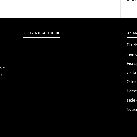
PLETZ NO FACEBOOK
AS M
Dia d
memór
Fises
a e
visita
o
O tem
Homem
sede 
Notíc