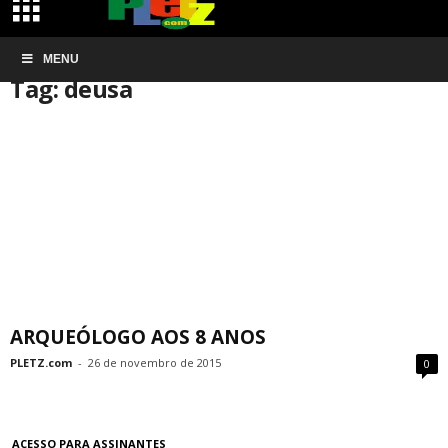
Início
MENU
Tags
Deusa
Tag: deusa
ARQUEÓLOGO AOS 8 ANOS
PLETZ.com
-
26 de novembro de 2015
0
ACESSO PARA ASSINANTES