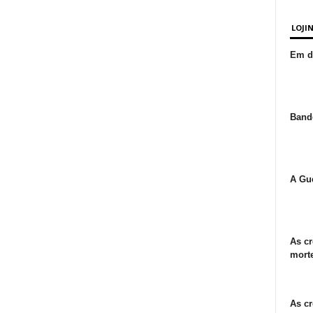
LOJI
Em de
Bande
A Gue
As cr
morte
As cr