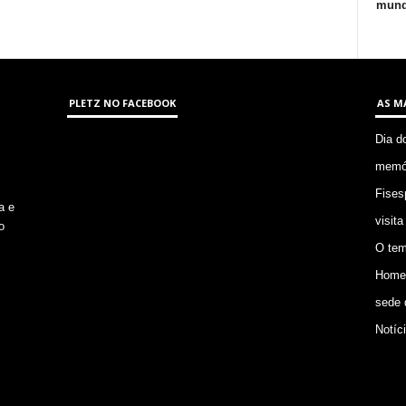
mund
PLETZ NO FACEBOOK
AS M
Dia d
memór
Fises
a e
visita
o
O tem
Homem
sede 
Notíc