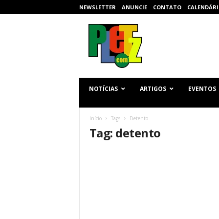
NEWSLETTER
ANUNCIE
CONTATO
CALENDÁRI
p
l
e
t
z
.
c
NOTÍCIAS
ARTIGOS
EVENTOS
o
m
Início
Tags
Detento
Tag: detento