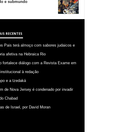
o e submundo
AIS RECENTES
os Pais terá almoço com sabores judaicos e
ia afetiva na Hebraica Rio
p fortalece diálogo com a Revista Exame em
 institucional à redação
po e a tzedaká
 de Nova Jersey é condenado por invadir
do Chabad
ias de Israel, por David Moran