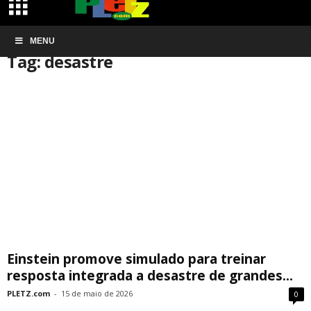
Início
MENU
Tags
Desastre
Tag: desastre
Einstein promove simulado para treinar
resposta integrada a desastre de grandes...
PLETZ.com
-
15 de maio de 2026
0