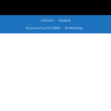
CONTATO
ANUNCIE
© powered by PLETZWEB -
SA Marketing