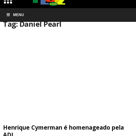
Início
MENU
Tags
Daniel Pearl
Tag: Daniel Pearl
Henrique Cymerman é homenageado pela
ADL