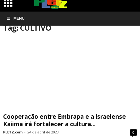
Início
MENU
Tags
CULTIVO
Tag: CULTIVO
Cooperação entre Embrapa e a israelense
Kaiima irá fortalecer a cultura...
PLETZ.com
-
24 de abril de 2023
0