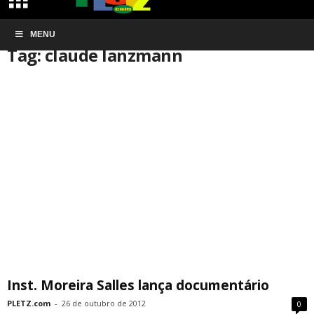
Início
MENU
Tags
Claude lanzmann
Tag: claude lanzmann
Inst. Moreira Salles lança documentário
PLETZ.com
-
26 de outubro de 2012
0