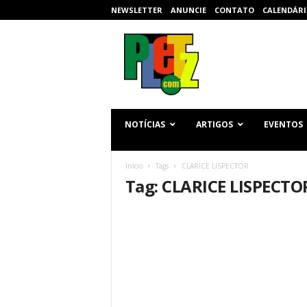
NEWSLETTER
ANUNCIE
CONTATO
CALENDÁRI
p
l
e
t
z
.
c
NOTÍCIAS
ARTIGOS
EVENTOS
o
m
Início
Tags
CLARICE LISPECTOR
Tag: CLARICE LISPECTO