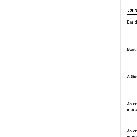
LOJI
Em de
Bande
A Gue
As cr
morte
As cr
mund