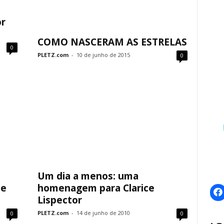
or
COMO NASCERAM AS ESTRELAS
0
PLETZ.com
-
10 de junho de 2015
0
Um dia a menos: uma
de
homenagem para Clarice
Lispector
PLETZ.com
-
14 de junho de 2010
0
0