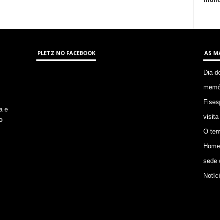
PLETZ NO FACEBOOK
AS M
Dia d
memór
Fises
a e
visita
o
O tem
Homem
sede 
Notíc