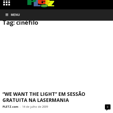
Início
MENU
Tags
Cinéfilo
Tag: cinéfilo
“WE WANT THE LIGHT” EM SESSÃO
GRATUITA NA LASERMANIA
PLETZ.com
-
14 de julho de 2009
0