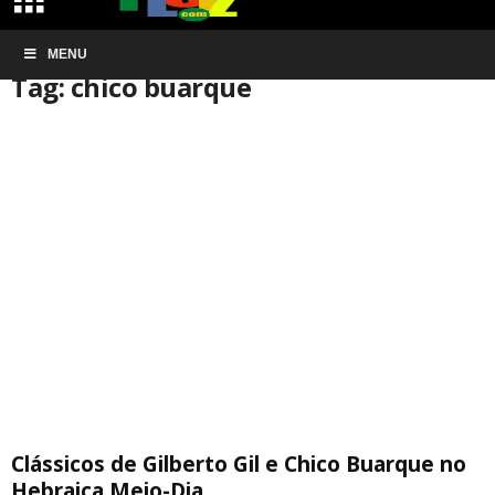
Início
MENU
Tags
Chico buarque
Tag: chico buarque
Clássicos de Gilberto Gil e Chico Buarque no
Hebraica Meio-Dia