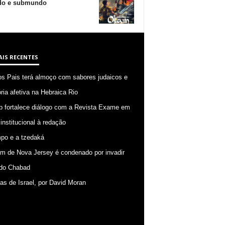
o e submundo
AIS RECENTES
os Pais terá almoço com sabores judaicos e
ia afetiva na Hebraica Rio
p fortalece diálogo com a Revista Exame em
 institucional à redação
po e a tzedaká
 de Nova Jersey é condenado por invadir
do Chabad
ias de Israel, por David Moran