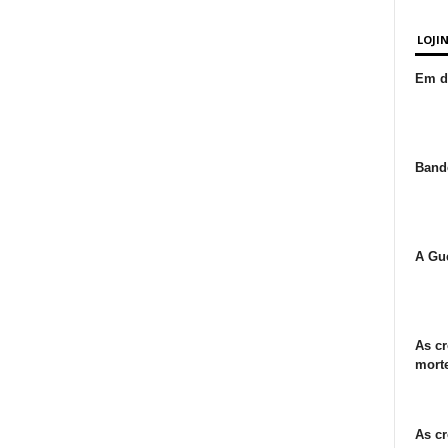
LOJI
Em de
Bande
A Gue
As cr
morte
As cr