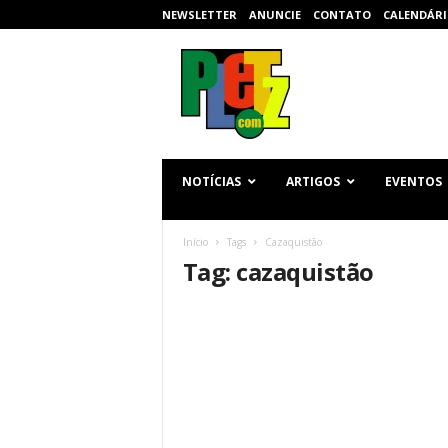
NEWSLETTER
ANUNCIE
CONTATO
CALENDÁRI
p
l
e
t
z
.
c
NOTÍCIAS
ARTIGOS
EVENTOS
o
m
Início
Tags
Cazaquistão
Tag: cazaquistão