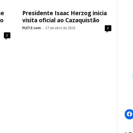
ne
Presidente Isaac Herzog inicia
no
visita oficial ao Cazaquistão
PLETZ.com
-
27 de abril de 2026
0
0