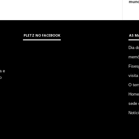
mund
PLETZ NO FACEBOOK
AS M
Dia d
memór
Fises
a e
visita
o
O tem
Homem
sede 
Notíc