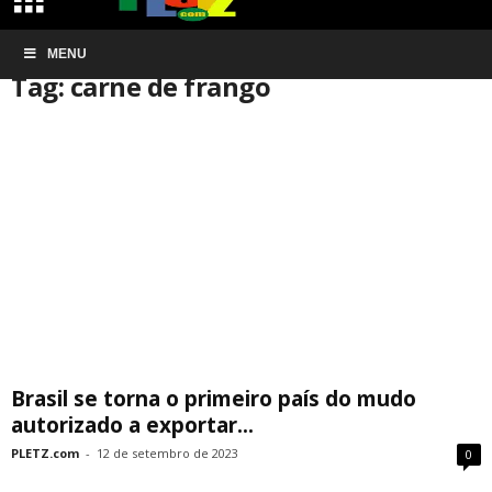
Início
MENU
Tags
Carne de frango
Tag: carne de frango
Brasil se torna o primeiro país do mudo
autorizado a exportar...
PLETZ.com
-
12 de setembro de 2023
0