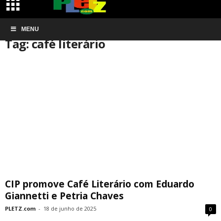
Início
MENU
Tags
Café literário
Tag: café literário
CIP promove Café Literário com Eduardo
Giannetti e Petria Chaves
PLETZ.com
-
18 de junho de 2025
0