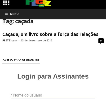
Início
MENU
Tags
Caçada
Tag: caçada
Caçada, um livro sobre a força das relações
PLETZ.com
-
13 de dezembro de 2012
0
ACESSO PARA ASSINANTES
Login para Assinantes
* Nome do usuário