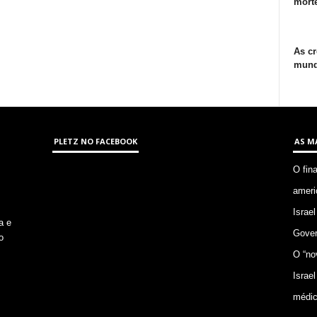
morte
As cr
mund
PLETZ NO FACEBOOK
AS M
O fin
ameri
Israel
a e
Gover
o
O “no
Israel
médic