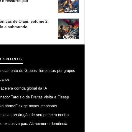
 e ressurreição
ônicas de Olam, volume 2:
o e submundo
AIS RECENTES
anciamento de Grupos Terroristas por grupos
canos
 acelera corrida global da IA
nador Tarcísio de Freitas visita a Fisesp
vo normal” exige novas respostas
 inicia construção de seu primeiro centro
o exclusivo para Alzheimer e demência