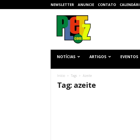
NEWSLETTER
ANUNCIE
CONTATO
CALENDÁRI
p
l
e
t
z
.
c
NOTÍCIAS
ARTIGOS
EVENTOS
o
m
Início
Tags
Azeite
Tag: azeite