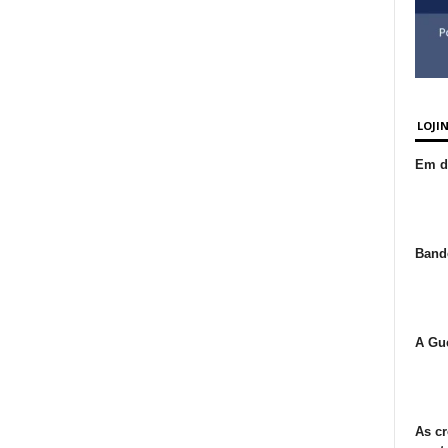
LOJI
Em de
Bande
A Gue
As cr