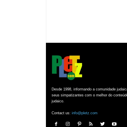
Desde 1998, informando a comunidade judaic
seus simpatizantes com o melhor do conteúd
judaico.
Contact us:
info@pletz.com