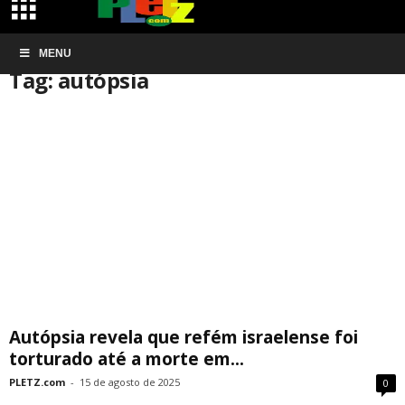
Início
MENU
Tags
Autópsia
Tag: autópsia
Autópsia revela que refém israelense foi
torturado até a morte em...
PLETZ.com
-
15 de agosto de 2025
0