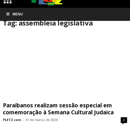
Início
MENU
Tags
Assembleia legislativa
Tag: assembleia legislativa
Paraibanos realizam sessão especial em
comemoração à Semana Cultural Judaica
PLETZ.com
-
31 de março de 2026
0