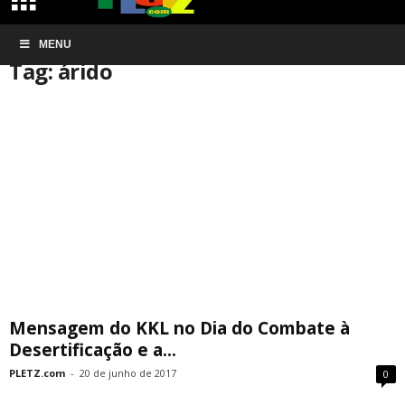
Início
MENU
Tags
árido
Tag: árido
Mensagem do KKL no Dia do Combate à
Desertificação e a...
PLETZ.com
-
20 de junho de 2017
0