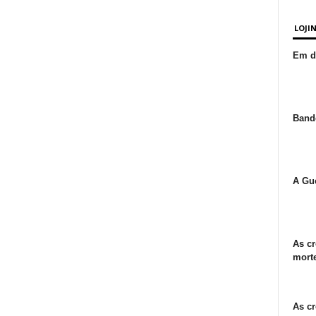
LOJI
Em de
Bande
A Gue
As cr
morte
As cr