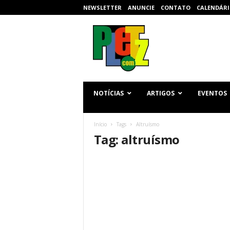
NEWSLETTER
ANUNCIE
CONTATO
CALENDÁRI
p
l
e
t
z
.
c
NOTÍCIAS
ARTIGOS
EVENTOS
o
m
Início
Tags
Altruísmo
Tag: altruísmo