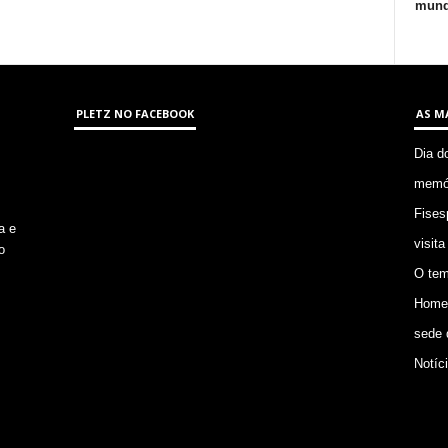
mund
PLETZ NO FACEBOOK
AS M
Dia d
memór
Fises
a e
visita
o
O tem
Homem
sede 
Notíc