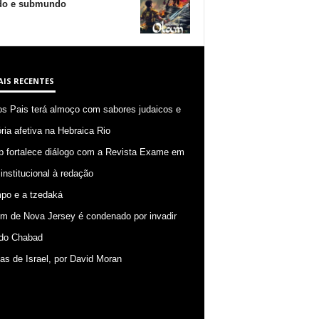
o e submundo
AIS RECENTES
os Pais terá almoço com sabores judaicos e
ia afetiva na Hebraica Rio
p fortalece diálogo com a Revista Exame em
 institucional à redação
po e a tzedaká
 de Nova Jersey é condenado por invadir
do Chabad
ias de Israel, por David Moran