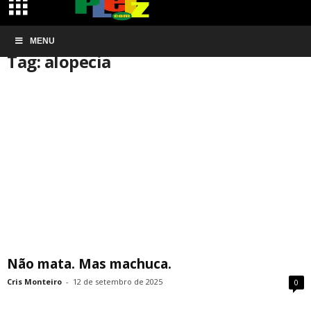
Início
MENU
Tags
Alopecia
Tag: alopecia
Não mata. Mas machuca.
Cris Monteiro
-
12 de setembro de 2025
0