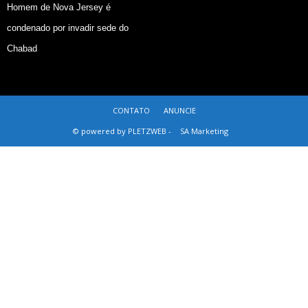
Homem de Nova Jersey é
condenado por invadir sede do
Chabad
CONTATO
ANUNCIE
© powered by PLETZWEB -
SA Marketing