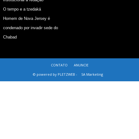
O tempo e a tzedaká
Homem de Nova Jersey é
condenado por invadir sede do
Chabad
CONTATO
ANUNCIE
© powered by PLETZWEB -
SA Marketing