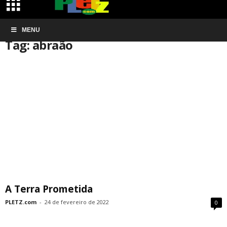
Início
MENU
Tags
Abraão
Tag: abraão
A Terra Prometida
PLETZ.com
-
24 de fevereiro de 2022
0