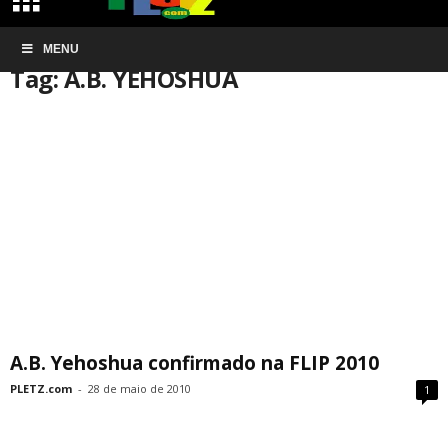
Início
MENU
Tags
A.B. YEHOSHUA
Tag: A.B. YEHOSHUA
A.B. Yehoshua confirmado na FLIP 2010
PLETZ.com
-
28 de maio de 2010
1