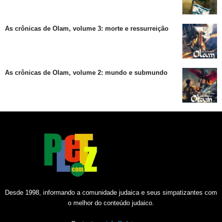
As crônicas de Olam, volume 3: morte e ressurreição
As crônicas de Olam, volume 2: mundo e submundo
Desde 1998, informando a comunidade judaica e seus simpatizantes com
o melhor do conteúdo judaico.