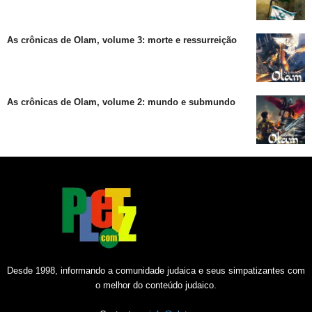
As crônicas de Olam, volume 3: morte e ressurreição
As crônicas de Olam, volume 2: mundo e submundo
Desde 1998, informando a comunidade judaica e seus simpatizantes com
o melhor do conteúdo judaico.