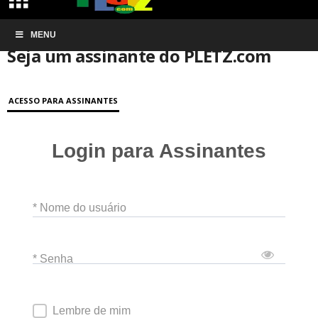
Início
MENU
Conta de associação
Seja um assinante do PLETZ.com
Seja um assinante do PLETZ.com
ACESSO PARA ASSINANTES
Login para Assinantes
* Nome do usuário
* Senha
Lembre de mim