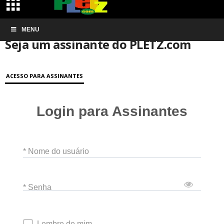
Início
MENU
Conta de associação
Seja um assinante do PLETZ.com
Seja um assinante do PLETZ.com
ACESSO PARA ASSINANTES
Login para Assinantes
* Nome do usuário
* Senha
Lembre de mim