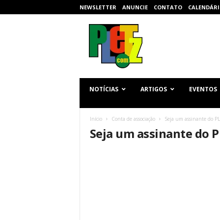
NEWSLETTER
ANUNCIE
CONTATO
CALENDÁRI
p
l
e
t
z
.
c
NOTÍCIAS
ARTIGOS
EVENTOS
o
m
Início
Conta de associação
Seja um assinante do P
Seja um assinante do 