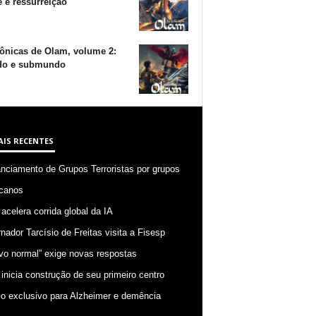
 e ressurreição
ônicas de Olam, volume 2:
o e submundo
AIS RECENTES
anciamento de Grupos Terroristas por grupos
canos
 acelera corrida global da IA
nador Tarcísio de Freitas visita a Fisesp
vo normal” exige novas respostas
 inicia construção de seu primeiro centro
o exclusivo para Alzheimer e demência