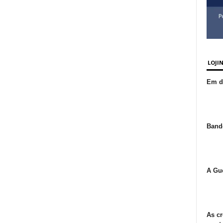
LOJI
Em de
Bande
A Gue
As cr