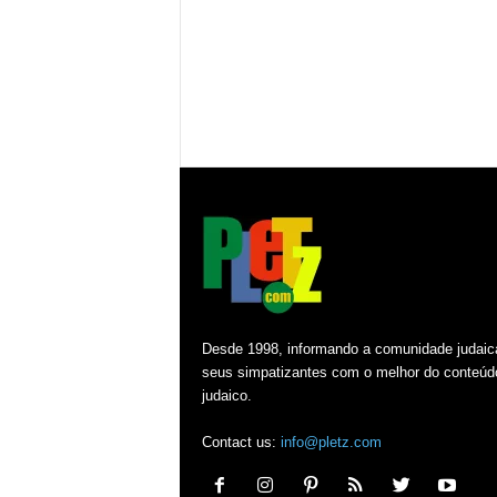
Desde 1998, informando a comunidade judaic
seus simpatizantes com o melhor do conteúd
judaico.
Contact us:
info@pletz.com