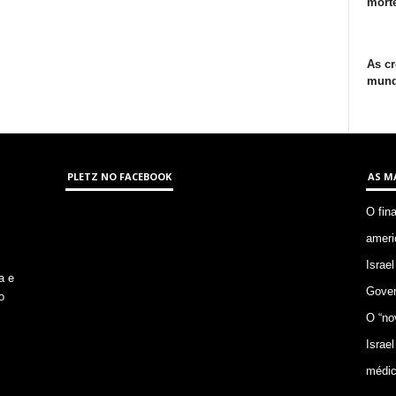
morte
As cr
mund
PLETZ NO FACEBOOK
AS M
O fin
ameri
Israel
a e
Gover
o
O “no
Israel
médic