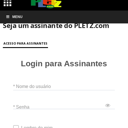
Início
MENU
Conta de associação
Seja um assinante do PLETZ.com
Seja um assinante do PLETZ.com
ACESSO PARA ASSINANTES
Login para Assinantes
* Nome do usuário
* Senha
Lembre de mim