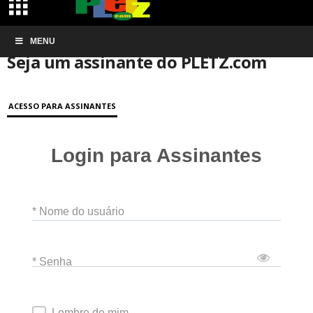
Início
MENU
Conta de associação
Seja um assinante do PLETZ.com
Seja um assinante do PLETZ.com
ACESSO PARA ASSINANTES
Login para Assinantes
* Nome do usuário
* Senha
Lembre de mim