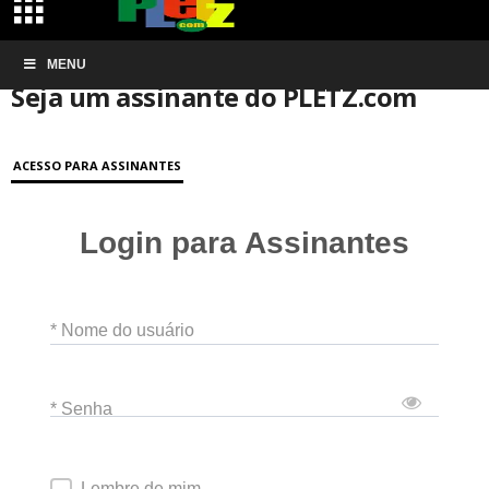
Início
MENU
Conta de associação
Seja um assinante do PLETZ.com
Seja um assinante do PLETZ.com
ACESSO PARA ASSINANTES
Login para Assinantes
* Nome do usuário
* Senha
Lembre de mim