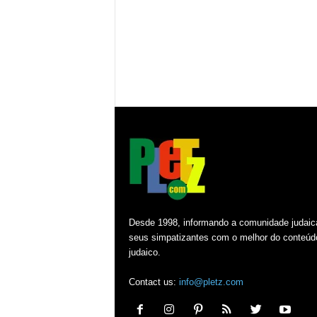
Desde 1998, informando a comunidade judaic
seus simpatizantes com o melhor do conteúd
judaico.
Contact us:
info@pletz.com