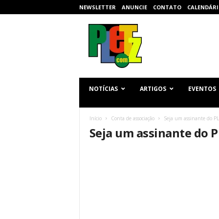
NEWSLETTER
ANUNCIE
CONTATO
CALENDÁRI
p
l
e
t
z
.
c
NOTÍCIAS
ARTIGOS
EVENTOS
o
m
Início
Conta de associação
Seja um assinante do P
Seja um assinante do 