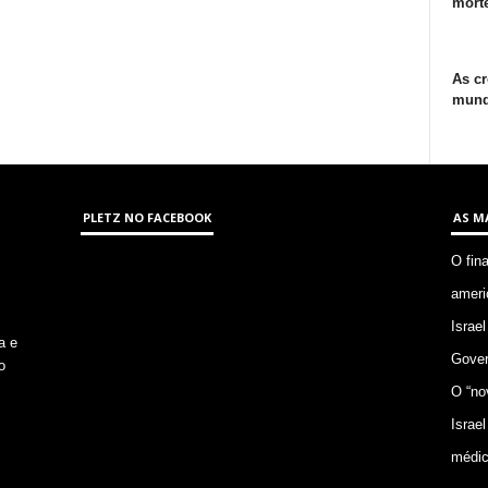
morte
As cr
mund
PLETZ NO FACEBOOK
AS M
O fin
ameri
Israel
a e
Gover
o
O “no
Israel
médic