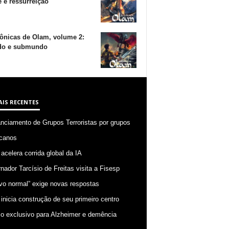
 e ressurreição
ônicas de Olam, volume 2:
o e submundo
AIS RECENTES
anciamento de Grupos Terroristas por grupos
canos
 acelera corrida global da IA
nador Tarcísio de Freitas visita a Fisesp
vo normal” exige novas respostas
 inicia construção de seu primeiro centro
o exclusivo para Alzheimer e demência