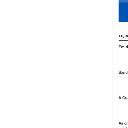
LOJI
Em de
Bande
A Gue
As cr