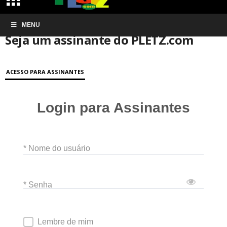
Início
MENU
Conta de associação
Seja um assinante do PLETZ.com
Seja um assinante do PLETZ.com
ACESSO PARA ASSINANTES
Login para Assinantes
* Nome do usuário
* Senha
Lembre de mim