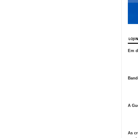
LOJI
Em de
Bande
A Gue
As cr