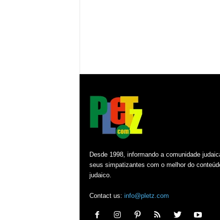
Desde 1998, informando a comunidade judaic
seus simpatizantes com o melhor do conteúd
judaico.
Contact us:
info@pletz.com