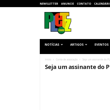
NEWSLETTER
ANUNCIE
CONTATO
CALENDÁRI
p
l
e
t
z
.
c
NOTÍCIAS
ARTIGOS
EVENTOS
o
m
Início
Conta de associação
Seja um assinante do P
Seja um assinante do 