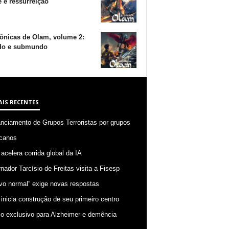
 e ressurreição
ônicas de Olam, volume 2:
o e submundo
AIS RECENTES
anciamento de Grupos Terroristas por grupos
canos
 acelera corrida global da IA
nador Tarcísio de Freitas visita a Fisesp
vo normal” exige novas respostas
 inicia construção de seu primeiro centro
o exclusivo para Alzheimer e demência