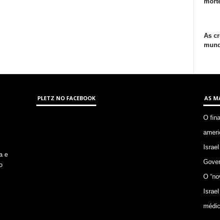
morte
As cr
mund
PLETZ NO FACEBOOK
AS M
O fin
ameri
Israel
a e
Gover
o
O “no
Israel
médic