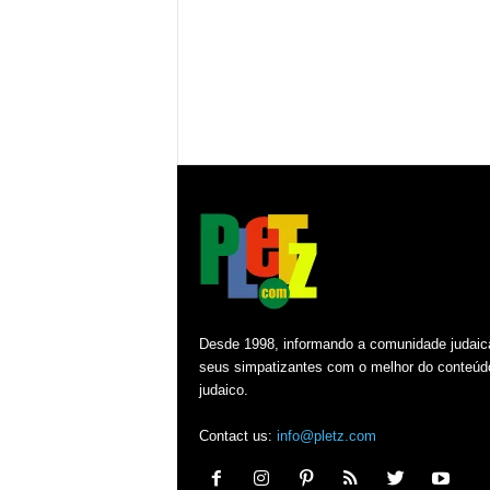
Desde 1998, informando a comunidade judaic
seus simpatizantes com o melhor do conteúd
judaico.
Contact us:
info@pletz.com