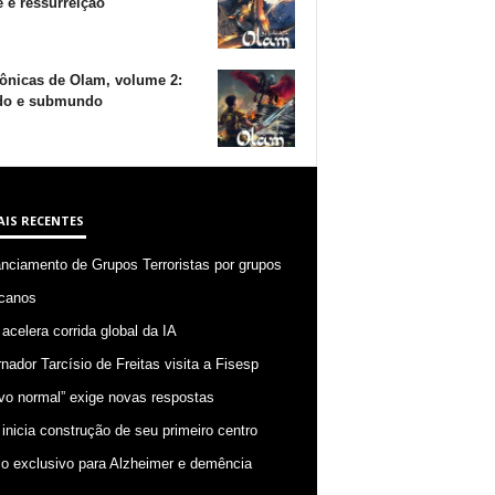
 e ressurreição
ônicas de Olam, volume 2:
o e submundo
AIS RECENTES
anciamento de Grupos Terroristas por grupos
canos
 acelera corrida global da IA
nador Tarcísio de Freitas visita a Fisesp
vo normal” exige novas respostas
 inicia construção de seu primeiro centro
o exclusivo para Alzheimer e demência