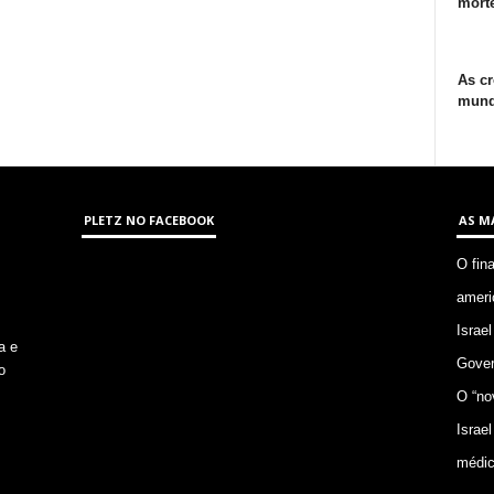
morte
As cr
mund
PLETZ NO FACEBOOK
AS M
O fin
ameri
Israel
a e
Gover
o
O “no
Israel
médic