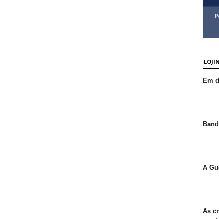
LOJI
Em de
Bande
A Gue
As cr