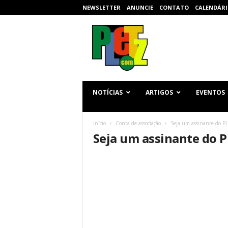
NEWSLETTER
ANUNCIE
CONTATO
CALENDÁRI
p
l
e
t
z
.
c
NOTÍCIAS
ARTIGOS
EVENTOS
o
m
Início
Conta de associação
Seja um assinante do P
Seja um assinante do 