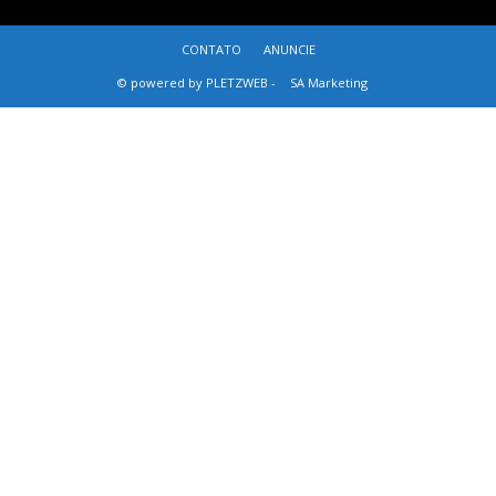
CONTATO
ANUNCIE
© powered by PLETZWEB -
SA Marketing