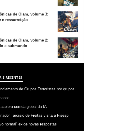
ônicas de Olam, volume 3:
 e ressurreição
ônicas de Olam, volume 2:
o e submundo
AIS RECENTES
anciamento de Grupos Terroristas por grupos
canos
 acelera corrida global da IA
nador Tarcísio de Freitas visita a Fisesp
vo normal” exige novas respostas