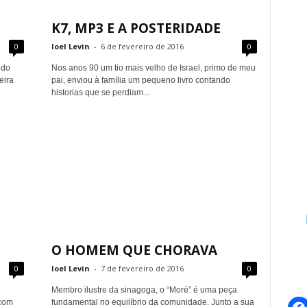
K7, MP3 E A POSTERIDADE
0
Ioel Levin
-
6 de fevereiro de 2016
0
 do
Nos anos 90 um tio mais velho de Israel, primo de meu
eira
pai, enviou à família um pequeno livro contando
historias que se perdiam...
O HOMEM QUE CHORAVA
0
Ioel Levin
-
7 de fevereiro de 2016
0
Membro ilustre da sinagoga, o “Moré” é uma peça
 com
fundamental no equilíbrio da comunidade. Junto a sua