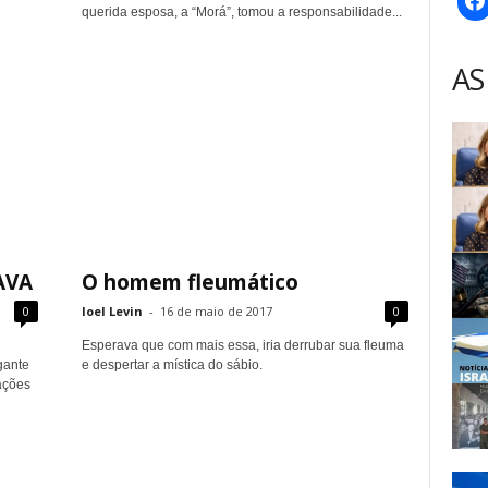
querida esposa, a “Morá”, tomou a responsabilidade...
AS
AVA
O homem fleumático
0
Ioel Levin
-
16 de maio de 2017
0
Esperava que com mais essa, iria derrubar sua fleuma
gante
e despertar a mística do sábio.
ações