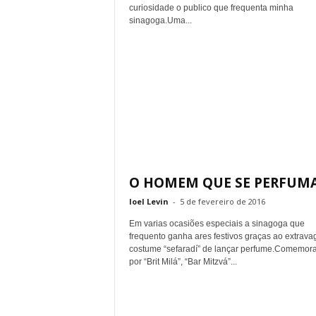
curiosidade o publico que frequenta minha
sinagoga.Uma...
O HOMEM QUE SE PERFUM
Ioel Levin
-
5 de fevereiro de 2016
Em varias ocasiões especiais a sinagoga que
frequento ganha ares festivos graças ao extrava
costume “sefaradí” de lançar perfume.Comemor
por “Brit Milá”, “Bar Mitzvá”...