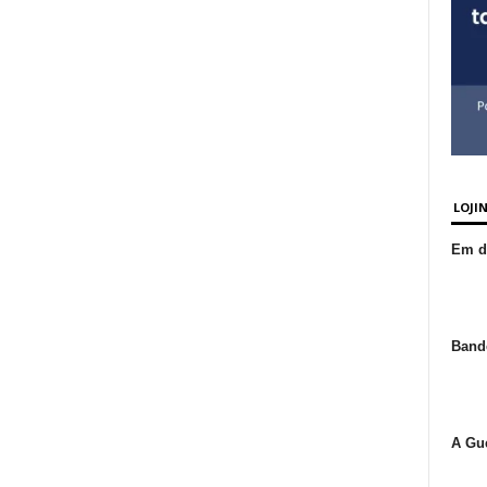
LOJI
Em de
Bande
A Gue