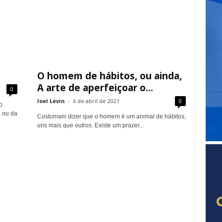
O homem de hábitos, ou ainda,
A arte de aperfeiçoar o...
0
Ioel Levin
-
6 de abril de 2021
0
o
a ou da
Costumam dizer que o homem é um animal de hábitos,
uns mais que outros. Existe um prazer...