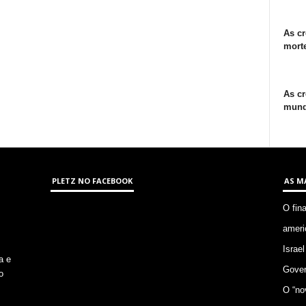
As cr
morte
As cr
mund
PLETZ NO FACEBOOK
AS M
O fin
ameri
Israel
a e
Gover
o
O “no