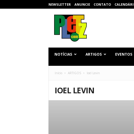
NEWSLETTER
ANUNCIE
CONTATO
CALENDÁRI
p
l
e
t
z
.
c
NOTÍCIAS
ARTIGOS
EVENTOS
o
m
Início
ARTIGOS
Ioel Levin
IOEL LEVIN