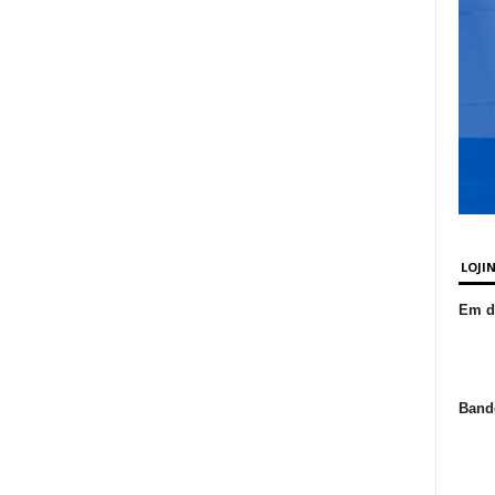
LOJI
Em de
Bande