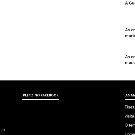
A Gue
As cr
morte
As cr
mund
PLETZ NO FACEBOOK
AS M
Fises
visita
O tem
a e
Homem