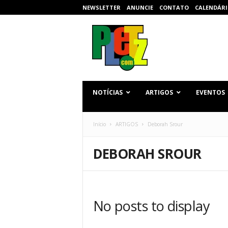
NEWSLETTER
ANUNCIE
CONTATO
CALENDÁRI
p
l
e
t
z
.
c
NOTÍCIAS
ARTIGOS
EVENTOS
o
m
Início
ARTIGOS
Deborah Srour
DEBORAH SROUR
No posts to display