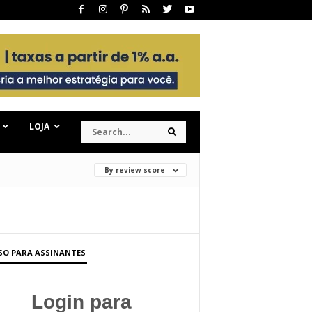
S
LOJA
S
e
e
a
a
r
r
c
c
By review score
h
h
SO PARA ASSINANTES
Login para