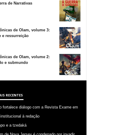
rra de Narrativas
ônicas de Olam, volume 3:
 e ressurreição
ônicas de Olam, volume 2:
o e submundo
AIS RECENTES
p fortalece diálogo com a Revista Exame em
 institucional à redação
po e a tzedaká
 de Nova Jersey é condenado por invadir