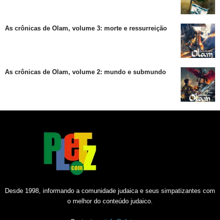
As crônicas de Olam, volume 3: morte e ressurreição
As crônicas de Olam, volume 2: mundo e submundo
Desde 1998, informando a comunidade judaica e seus simpatizantes com
o melhor do conteúdo judaico.