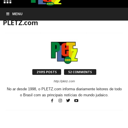
Início
MENU
Authors
Posts by PLETZ.com
PLETZ.com
21015 POSTS
52 COMMENTS
http://pletz.com
No ar desde 1998, o PLETZ.com informa diariamente leitores de todo
o Brasil com as principais notícias do mundo judaico.