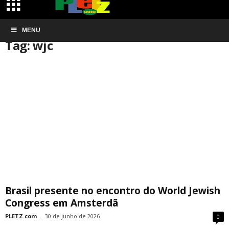
Início
MENU
Tags
Wjc
Tag: wjc
Brasil presente no encontro do World Jewish
Congress em Amsterdã
PLETZ.com
-
30 de junho de 2026
0