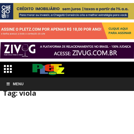
Início
MENU
Tags
Viola
Tag: viola