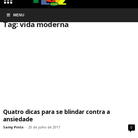
Início
MENU
Tags
Vida moderna
Tag: vida moderna
Quatro dicas para se blindar contra a
ansiedade
Samy Pinto
-
20 de julho de 2017
0