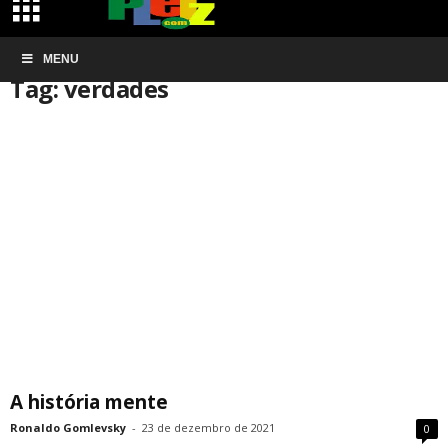
Início
MENU
Tags
Verdades
Tag: verdades
A história mente
Ronaldo Gomlevsky
-
23 de dezembro de 2021
0