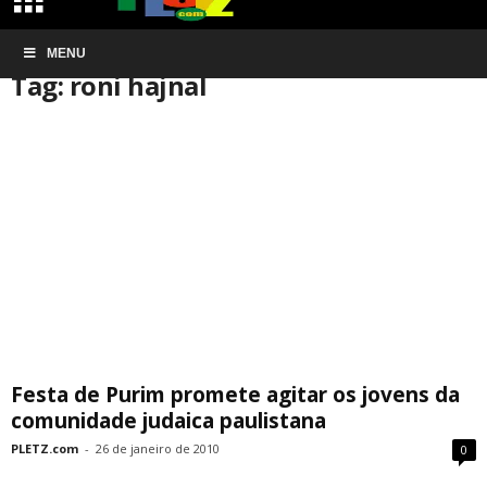
Início
MENU
Tags
Roni hajnal
Tag: roni hajnal
Festa de Purim promete agitar os jovens da
comunidade judaica paulistana
PLETZ.com
-
26 de janeiro de 2010
0