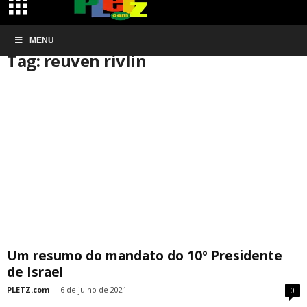
Início
MENU
Tags
Reuven rivlin
Tag: reuven rivlin
Um resumo do mandato do 10º Presidente
de Israel
PLETZ.com
-
6 de julho de 2021
0