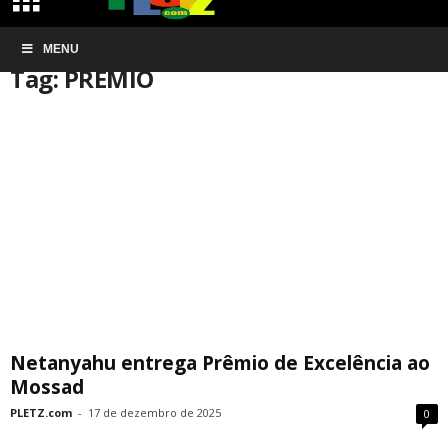
Início
MENU
Tags
PRÊMIO
Tag: PRÊMIO
Netanyahu entrega Prêmio de Excelência ao
Mossad
PLETZ.com
-
17 de dezembro de 2025
0