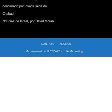
condenado por invadir sede do
Chabad
Notícias de Israel, por David Moran
CONTATO
ANUNCIE
© powered by PLETZWEB -
SA Marketing