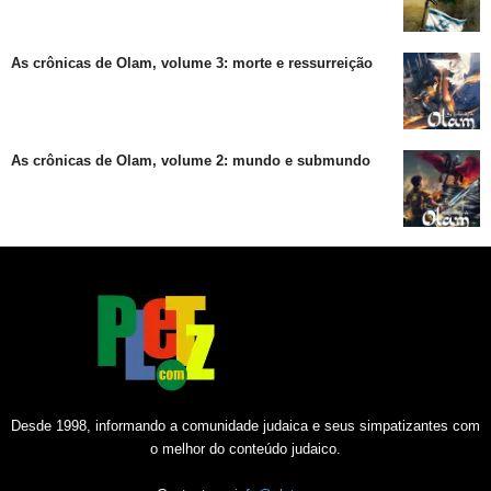
As crônicas de Olam, volume 3: morte e ressurreição
As crônicas de Olam, volume 2: mundo e submundo
Desde 1998, informando a comunidade judaica e seus simpatizantes com
o melhor do conteúdo judaico.