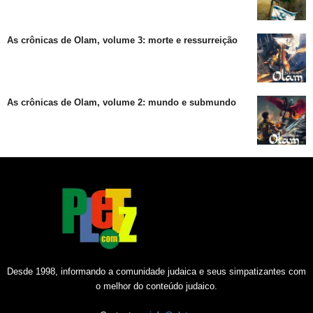
As crônicas de Olam, volume 3: morte e ressurreição
As crônicas de Olam, volume 2: mundo e submundo
Desde 1998, informando a comunidade judaica e seus simpatizantes com
o melhor do conteúdo judaico.