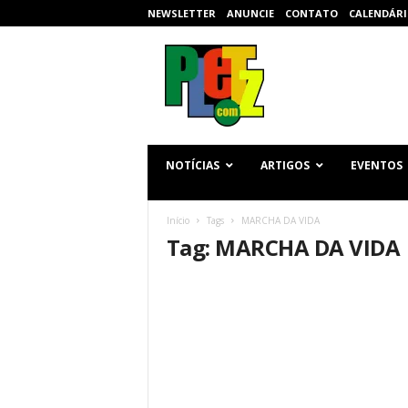
NEWSLETTER
ANUNCIE
CONTATO
CALENDÁRI
p
l
e
t
z
.
c
NOTÍCIAS
ARTIGOS
EVENTOS
o
m
Início
Tags
MARCHA DA VIDA
Tag: MARCHA DA VIDA