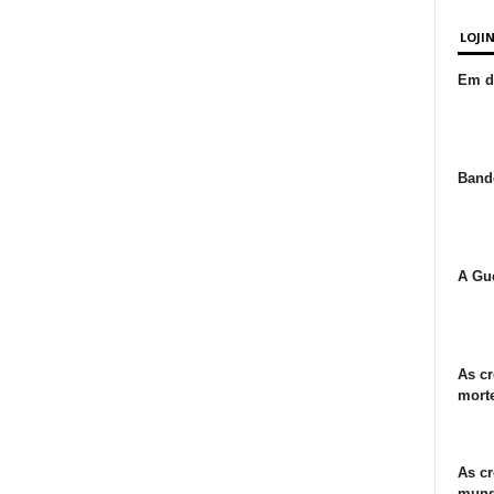
LOJI
Em de
Bande
A Gue
As cr
morte
As cr
mund