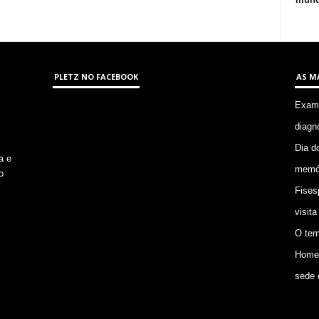
PLETZ NO FACEBOOK
AS M
Exame
diagn
Dia d
a e
memór
o
Fises
visita
O tem
Homem
sede 